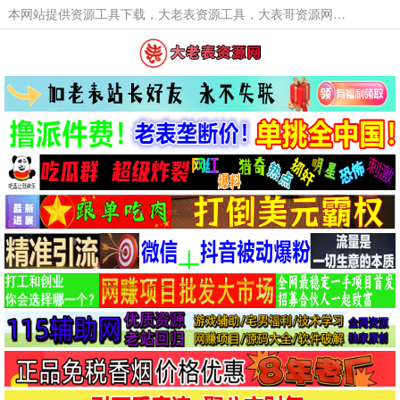
本网站提供资源工具下载，大老表资源工具，大表哥资源网软件工具，大老表资源下载，活动线报福利资源分享,活动线报，大型网游经典游戏，网络热门技术游戏辅助交流与分享。