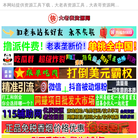
本网站提供资源工具下载，大老表资源工具，大表哥资源网软件工具，大老表资源下载，活动线报福利资源分享,活动线报，大型网游经典游戏，网络热门技术游戏辅助交流与分享。