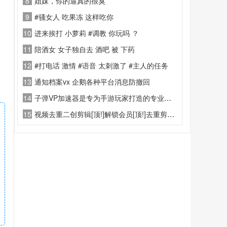
8
姐妹，你的逼真的很臭
9
#骚女人 吃果冻 这样吃你
10
进来挨打 小萝莉 #调教 你玩吗 ？
11
陪酒女 女子独自去 酒吧 被 下药
12
#打电话 激情 #语音 太刺激了 #主人的任务
13
通知档案vx 企鹅各种平台消息防撤回
14
子弹VP加速器是专为手游玩家打造的专业游戏加速工具
15
视频去重二创剪辑[顶!]解锁会员[顶!]去重剪辑格式转换工具箱