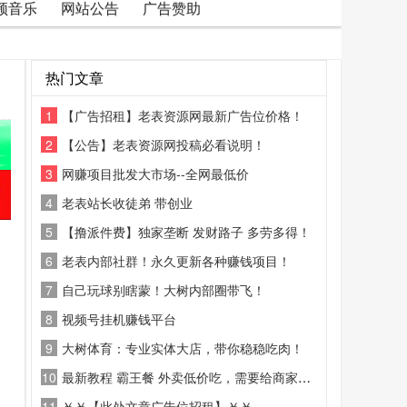
频音乐
网站公告
广告赞助
热门文章
1
【广告招租】老表资源网最新广告位价格！
2
【公告】老表资源网投稿必看说明！
3
网赚项目批发大市场--全网最低价
4
老表站长收徒弟 带创业
5
【撸派件费】独家垄断 发财路子 多劳多得！
6
老表内部社群！永久更新各种赚钱项目！
7
自己玩球别瞎蒙！大树内部圈带飞！
8
视频号挂机赚钱平台
9
大树体育：专业实体大店，带你稳稳吃肉！
10
最新教程 霸王餐 外卖低价吃，需要给商家好评
11
￥￥【此处文章广告位招租】￥￥