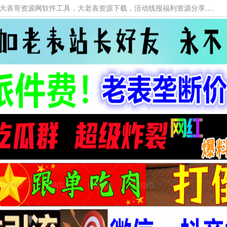
本网站提供资源工具下载，大老表资源工具，大表哥资源网软件工具，大老表资源下载，活动线报福利资源分享,活动线报，大型网游经典游戏，网络热门技术游戏辅助交流与分享。