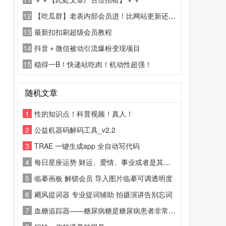
12
【吃瓜群】老表内部会员进！比网站更新还精彩！
13
最新扣扣刷超级会员教程
14
抖音＋微信被动引流爆粉变现项目
15
稳得一B！快递站吃肉！机动性超强！
随机文章
1
性的知识点！科普视频！真人！
2
公益机器码解码工具_v2.2
3
TRAE 一键生成app 全自动写代码
4
每日星座运势 财运、爱情、事业或者是其他的一些相关运势都可以通过这款软件找到。
5
临摹画板 解锁会员 导入图片临摹可调透明度
6
飓风提词器 专业提词辅助 拍摄演讲告别忘词
7
血糖追踪器——糖尿病糖是糖尿病患者非常有用的应用