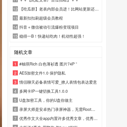
12
【吃瓜群】老表内部会员进！比网站更新还精彩！
13
最新扣扣刷超级会员教程
14
抖音＋微信被动引流爆粉变现项目
15
稳得一B！快递站吃肉！机动性超强！
随机文章
1
#柚琪Rich 白色薄衫透 图片74P ”
2
AES加密文件1.0 保护隐私
3
情侣聊天必备表情可爱_撩人表情包表达爱意
4
多网卡IP一键切换工具1.0.0
5
U盘加密工具，你的U盘你做主
6
录屏大师是安卓热门录屏神器，无需Root、无时长限制、无水印。支持1080P/60fps高清录
7
优秀作文大全app内置许多优秀文章，优秀作文，都快把我看哭了这一块