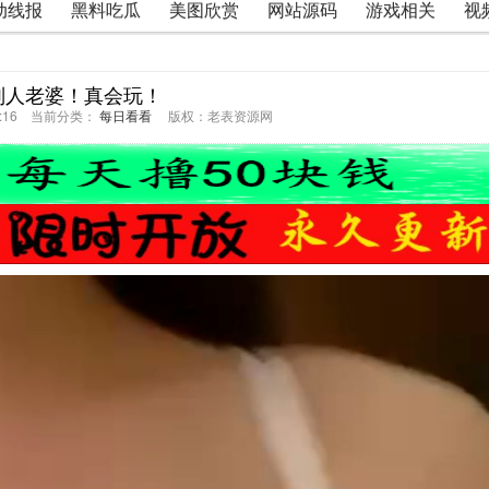
动线报
黑料吃瓜
美图欣赏
网站源码
游戏相关
视
别人老婆！真会玩！
57:16 当前分类：
每日看看
版权：老表资源网