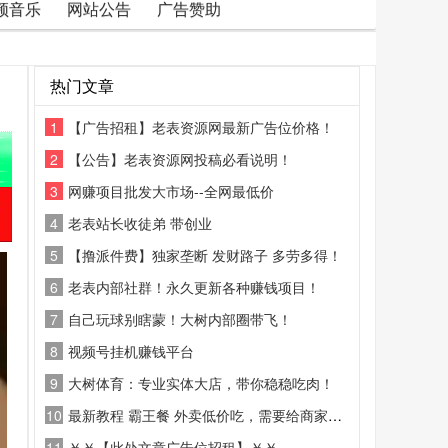
频音乐
网站公告
广告赞助
热门文章
1
【广告招租】老表资源网最新广告位价格！
2
【公告】老表资源网投稿必看说明！
3
网赚项目批发大市场--全网最低价
4
老表站长收徒弟 带创业
5
【撸派件费】独家垄断 发财路子 多劳多得！
6
老表内部社群！永久更新各种赚钱项目！
7
自己玩球别瞎蒙！大树内部圈带飞！
8
视频号挂机赚钱平台
9
大树体育：专业实体大店，带你稳稳吃肉！
10
最新教程 霸王餐 外卖低价吃，需要给商家好评
11
￥￥【此处文章广告位招租】￥￥