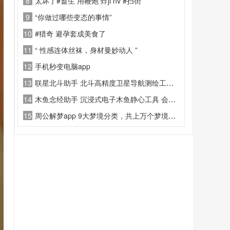
8
太坏了#畜生 用鞭炮 炸ji nv #扫街
9
“你做过哪些变态的事情”
10
#猎奇 避孕套成美食了
11
“ 性感连体丝袜，身材曼妙动人 ”
12
手机秒变电脑app
13
联星北斗助手 北斗高精度卫星导航测绘工具 高清卫星街景查看APP
14
木鱼念经助手 沉浸式电子木鱼静心工具 会员解锁版APP
15
周公解梦app 9大梦境分类，共上万个梦境词条