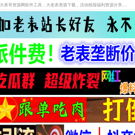
本网站提供资源工具下载，大老表资源工具，大表哥资源网软件工具，大老表资源下载，活动线报福利资源分享,活动线报，大型网游经典游戏，网络热门技术游戏辅助交流与分享。