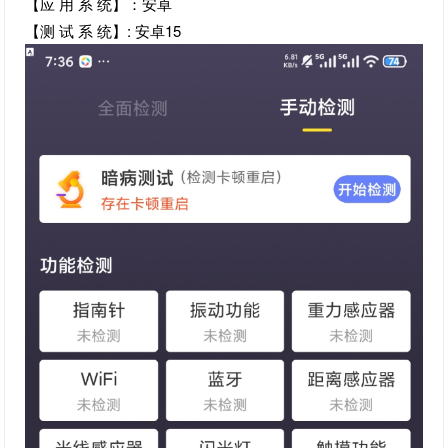
【应 用 系 统】：安卓
【测 试 系 统】: 安卓15