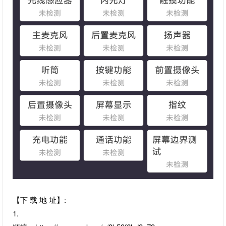
【下 载 地 址】:
1.