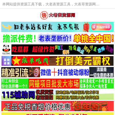
本网站提供资源工具下载，大老表资源工具，大表哥资源网软件工具，大老表资源下载，活动线报福利资源分享,活动线报，大型网游经典游戏，网络热门技术游戏辅助交流与分享。