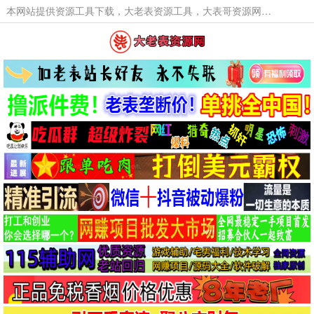
本网站提供资源工具下载，大老表资源工具，大表哥资源网软件工具，大老表资源下载，活动线报福利资源分享,活动线报，大型网游经典游戏，网络热门技术游戏辅助交流与分享。