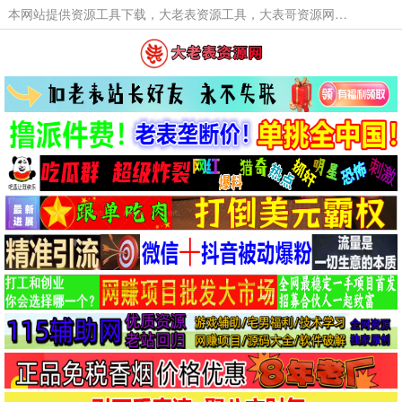
本网站提供资源工具下载，大老表资源工具，大表哥资源网软件工具，大老表资源下载，活动线报福利资源分享,活动线报，大型网游经典游戏，网络热门技术游戏辅助交流与分享。