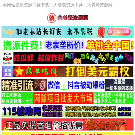
本网站提供资源工具下载，大老表资源工具，大表哥资源网软件工具，大老表资源下载，活动线报福利资源分享,活动线报，大型网游经典游戏，网络热门技术游戏辅助交流与分享。