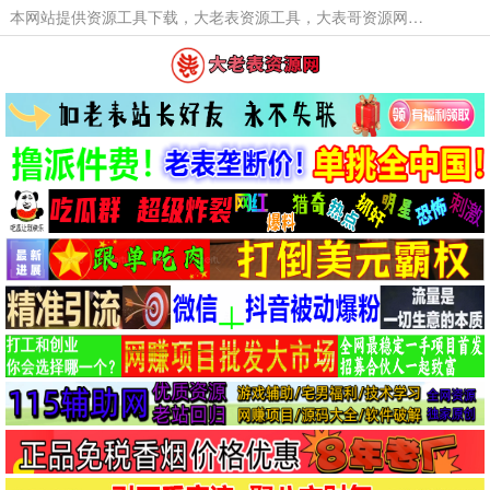
本网站提供资源工具下载，大老表资源工具，大表哥资源网软件工具，大老表资源下载，活动线报福利资源分享,活动线报，大型网游经典游戏，网络热门技术游戏辅助交流与分享。