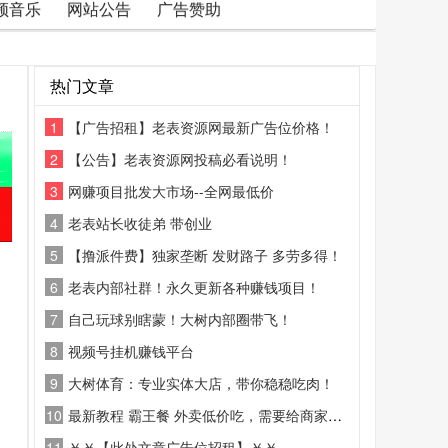
频音乐
网站公告
广告赞助
热门文章
1
【广告招租】老表资源网最新广告位价格！
2
【公告】老表资源网投稿必看说明！
3
网赚项目批发大市场--全网最低价
4
老表站长收徒弟 带创业
5
【撸派件费】独家垄断 发财路子 多劳多得！
6
老表内部社群！永久更新各种赚钱项目！
7
自己玩球别瞎蒙！大树内部圈带飞！
8
视频号挂机赚钱平台
9
大树体育：专业实体大店，带你稳稳吃肉！
10
最新教程 霸王餐 外卖低价吃，需要给商家好评
11
￥￥【此处文章广告位招租】￥￥