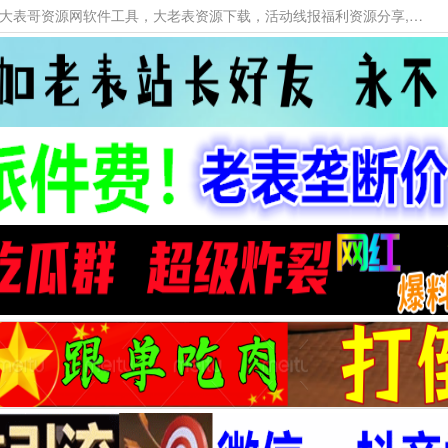
本网站提供资源工具下载，大老表资源工具，大表哥资源网软件工具，大老表资源下载，活动线报福利资源分享,活动线报，大型网游经典游戏，网络热门技术游戏辅助交流与分享。