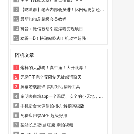
12
【吃瓜群】老表内部会员进！比网站更新还精彩！
13
最新扣扣刷超级会员教程
14
抖音＋微信被动引流爆粉变现项目
15
稳得一B！快递站吃肉！机动性超强！
随机文章
1
这样的大舔狗！真牛逼！大开眼界！
2
无需T子完全无限制无敏感词聊天
3
屏幕游戏翻译 实时对话翻译工具
4
东明表白墙app一个温暖、安全的小天地，让每一份藏在心底的悄悄话，都能被温柔看见
5
手机后台录像偷拍相机 解锁高级版
6
免费应用锁APP 超级好用
7
某站长是变tai 狂魔 亲拍视频