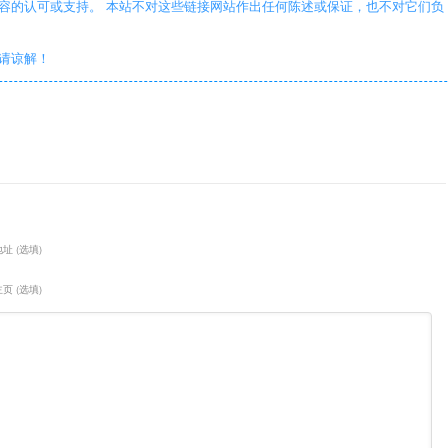
容的认可或支持。 本站不对这些链接网站作出任何陈述或保证，也不对它们负
敬请谅解！
址 (选填)
页 (选填)