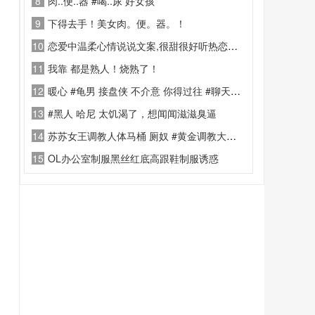
8
肉..便..器 #喝..尿 好女孩
9
下得去手！美女肉。便。器。！
10
恋爱中温柔心情说说文案,很甜很好听热恋说说句子
11
我靠 都是熟人！烧熟了！
12
暖心 #龟男 接盘侠 不介意 你得过往 #聊天记录 无不良引导
13
#黑人 哈尼 太饥渴了，想闻闻滋滋臭逼
14
苏苏女王调教人体马桶 厕奴 #黄金调教大便百科 #吃 屎 #拉屎 #木乃伊
15
OL办公室制服黑丝红底高跟鞋制服诱惑