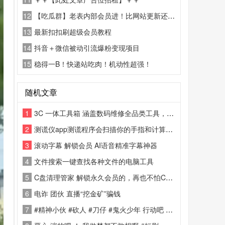
12
【吃瓜群】老表内部会员进！比网站更新还精彩！
13
最新扣扣刷超级会员教程
14
抖音＋微信被动引流爆粉变现项目
15
稳得一B！快递站吃肉！机动性超强！
随机文章
1
3C 一体工具箱 涵盖数码维修全品类工具，省心便捷
2
测谎仪app测谎程序会扫描你的手指和计算的结果
3
滚动字幕 解锁会员 AI语音精准字幕神器
4
文件搜索一键查找各种文件的电脑工具
5
C盘清理管家 解锁永久会员的，再也不怕C盘爆红了一件式清理
6
电诈 团伙 直播“挖金矿”骗钱
7
#精神小伙 #砍人 #刀仔 #鬼火少年 行动吧 家人们