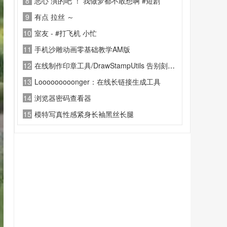
8
恶心 演的吧 ！ 我做梦都不敢想啊 #短剧
9
有点 拉丝 ～
10
室友 - #打飞机 小忙
11
手机沙雕动画零基础教学AM版
12
在线制作印章工具/DrawStampUtils 告别刻章烦恼
13
Looooooooonger：在线长链接生成工具
14
浏览器密码查看器
15
模特写真性感紧身长袖黑丝长腿