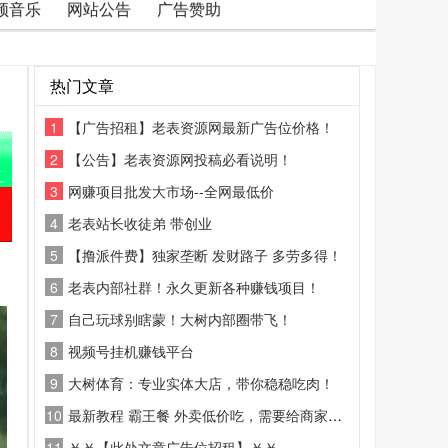
频音乐
网站公告
广告赞助
热门文章
1
【广告招租】老表资源网最新广告位价格！
2
【公告】老表资源网投稿必看说明！
3
网赚项目批发大市场--全网最低价
4
老表站长收徒弟 带创业
5
【撸派件费】独家垄断 发财路子 多劳多得！
6
老表内部社群！永久更新各种赚钱项目！
7
自己玩球别瞎蒙！大树内部圈带飞！
8
视频号挂机赚钱平台
9
大树体育：专业实体大店，带你稳稳吃肉！
10
最新教程 霸王餐 外卖低价吃，需要给商家好评
11
￥￥【此处文章广告位招租】￥￥