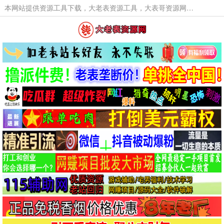
本网站提供资源工具下载，大老表资源工具，大表哥资源网软件工具，大老表资源下载，活动线报福利资源分享,活动线报，大型网游经典游戏，网络热门技术游戏辅助交流与分享。