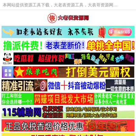
本网站提供资源工具下载，大老表资源工具，大表哥资源网软件工具，大老表资源下载，活动线报福利资源分享,活动线报，大型网游经典游戏，网络热门技术游戏辅助交流与分享。