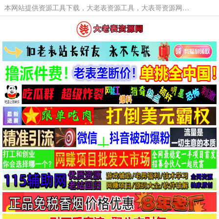
本网站提供资源工具下载，大老表资源工具，大表哥资源网软件工具，大老表资源下载，活动线报福利资源分享,活动线报，大型网游经典游戏，网络热门技术游戏辅助交流与分享。