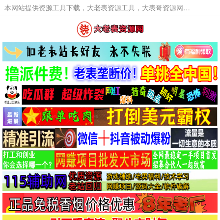
本网站提供资源工具下载，大老表资源工具，大表哥资源网软件工具，大老表资源下载，活动线报福利资源分享,活动线报，大型网游经典游戏，网络热门技术游戏辅助交流与分享。