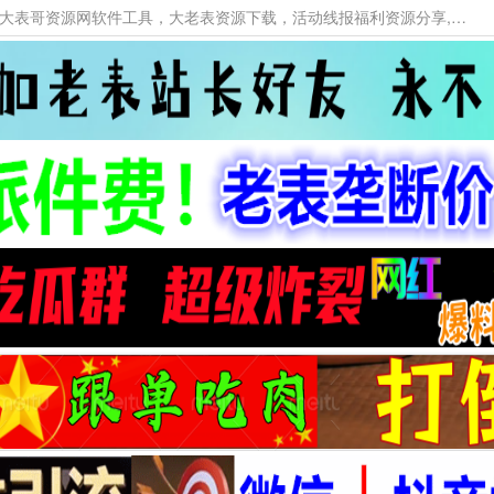
本网站提供资源工具下载，大老表资源工具，大表哥资源网软件工具，大老表资源下载，活动线报福利资源分享,活动线报，大型网游经典游戏，网络热门技术游戏辅助交流与分享。