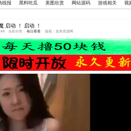
动线报
黑料吃瓜
美图欣赏
网站源码
游戏相关
视
魔 启动 ！ 启动 ！
53:49 当前分类：
每日看看
版权：老表资源网