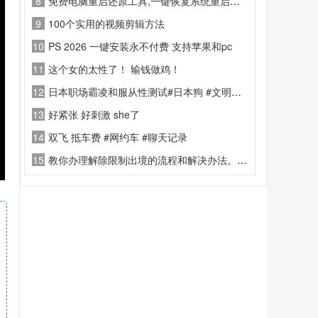
8
免费电脑重启还原工具,一键恢复系统重启前状态
9
100个实用的视频剪辑方法
10
PS 2026 一键安装永不付费 支持苹果和pc
11
这个女的太性了！ 输钱做鸡！
12
日本职场霸凌和服从性测试#日本狗 #文明灯塔 #日本
13
好紧张 好刺激 she了
14
双飞 抵车费 #网约车 #聊天记录
15
教你办理解除限制出境的流程和解决办法。回国再想出去难如登天