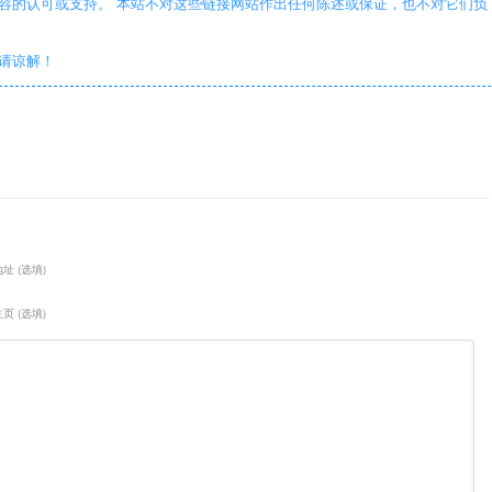
容的认可或支持。 本站不对这些链接网站作出任何陈述或保证，也不对它们负
敬请谅解！
址 (选填)
页 (选填)