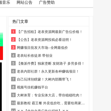
频音乐
网站公告
广告赞助
热门文章
1
【广告招租】老表资源网最新广告位价格！
2
【公告】老表资源网投稿必看说明！
3
网赚项目批发大市场--全网最低价
4
老表站长收徒弟 带创业
5
【撸派件费】独家垄断 发财路子 多劳多得！
6
老表内部社群！永久更新各种赚钱项目！
7
自己玩球别瞎蒙！大树内部圈带飞！
8
视频号挂机赚钱平台
9
大树体育：专业实体大店，带你稳稳吃肉！
10
最新教程 霸王餐 外卖低价吃，需要给商家好评
11
￥￥【此处文章广告位招租】￥￥