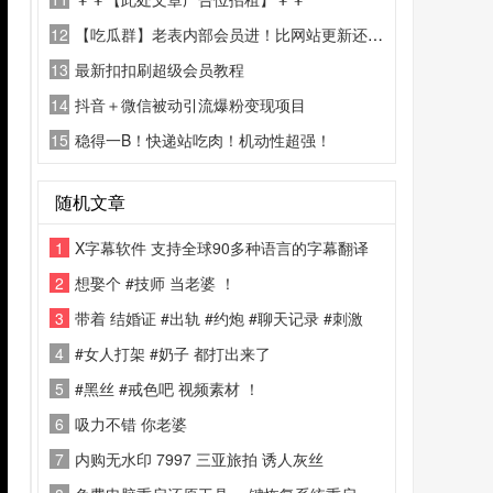
12
【吃瓜群】老表内部会员进！比网站更新还精彩！
13
最新扣扣刷超级会员教程
14
抖音＋微信被动引流爆粉变现项目
15
稳得一B！快递站吃肉！机动性超强！
随机文章
1
X字幕软件 支持全球90多种语言的字幕翻译
2
想娶个 #技师 当老婆 ！
3
带着 结婚证 #出轨 #约炮 #聊天记录 #刺激
4
#女人打架 #奶子 都打出来了
5
#黑丝 #戒色吧 视频素材 ！
6
吸力不错 你老婆
7
内购无水印 7997 三亚旅拍 诱人灰丝