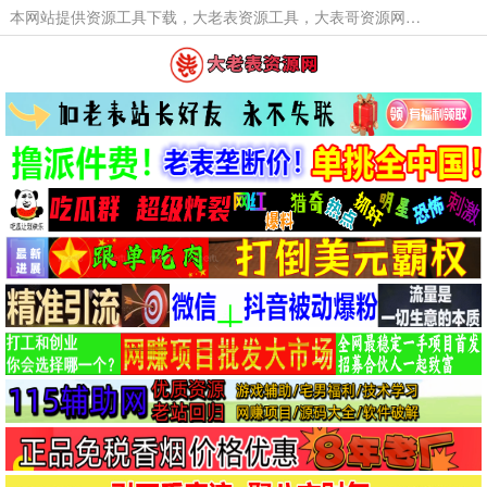
本网站提供资源工具下载，大老表资源工具，大表哥资源网软件工具，大老表资源下载，活动线报福利资源分享,活动线报，大型网游经典游戏，网络热门技术游戏辅助交流与分享。