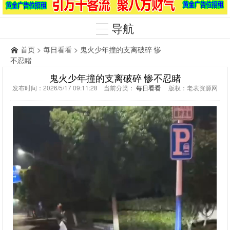
导航
首页
>
每日看看
> 鬼火少年撞的支离破碎 惨
不忍睹
鬼火少年撞的支离破碎 惨不忍睹
发布时间：2026/5/17 09:11:28 当前分类：
每日看看
版权：老表资源网