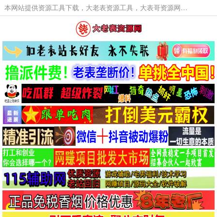
本网站提供资源工具下载，大老表资源工具，大表哥资源网软件工具，大老表资源下载，活动线报福利资源分享,活动线报，大型网游经典游戏，网络热门技术游戏辅助交流与分享。