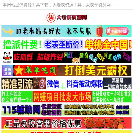
本网站提供资源工具下载，大老表资源工具，大表哥资源网软件工具，大老表资源下载，活动线报福利资源分享,活动线报，大型网游经典游戏，网络热门技术游戏辅助交流与分享。