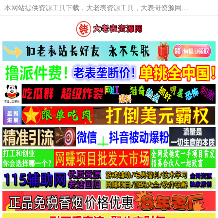
本网站提供资源工具下载，大老表资源工具，大表哥资源网软件工具，大老表资源下载，活动线报福利资源分享,活动线报，大型网游经典游戏，网络热门技术游戏辅助交流与分享。