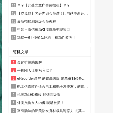
11
￥￥【此处文章广告位招租】￥￥
12
【吃瓜群】老表内部会员进！比网站更新还精彩！
13
最新扣扣刷超级会员教程
14
抖音＋微信被动引流爆粉变现项目
15
稳得一B！快递站吃肉！机动性超强！
随机文章
1
金铲铲辅助破解
2
手机NFC读取写入IC卡
3
eRecorder录屏 解锁高级版 屏幕录制必备工具
4
电工仿真软件适合电工和电子发烧友，解锁了永久会员，尽情学习吧
5
机滚动LED横幅 解锁高级版
6
外卖员偷女人内裤 现场被抓！
7
富有韵味的肥美熟女身材极具诱惑力 尤其是这对柔软