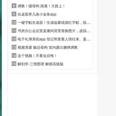
8
调教！骚母狗 跪着！大路上！
9
在桌面养几条小金鱼app
10
一键字帖生成器！生成临摹或描红字帖，练字必备神器
11
书房办公会议室直播间背景替换图片，虚拟直播间背景图案
12
电子礼簿系统app 登记和查看人情往来、宴请宾客、欠账收款的金额礼品等信息
13
视频泄露 极品母狗 室内露出捆绑调教
14
这个视频！不看会后悔！
15
解剖学-三维图谱 解锁高级版