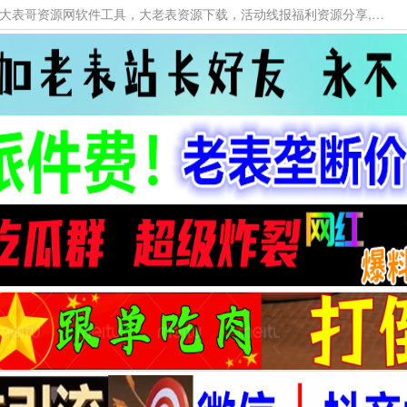
本网站提供资源工具下载，大老表资源工具，大表哥资源网软件工具，大老表资源下载，活动线报福利资源分享,活动线报，大型网游经典游戏，网络热门技术游戏辅助交流与分享。