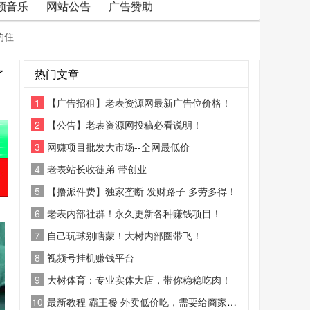
频音乐
网站公告
广告赞助
的住
了
热门文章
1
【广告招租】老表资源网最新广告位价格！
2
【公告】老表资源网投稿必看说明！
3
网赚项目批发大市场--全网最低价
4
老表站长收徒弟 带创业
5
【撸派件费】独家垄断 发财路子 多劳多得！
6
老表内部社群！永久更新各种赚钱项目！
7
自己玩球别瞎蒙！大树内部圈带飞！
8
视频号挂机赚钱平台
9
大树体育：专业实体大店，带你稳稳吃肉！
10
最新教程 霸王餐 外卖低价吃，需要给商家好评