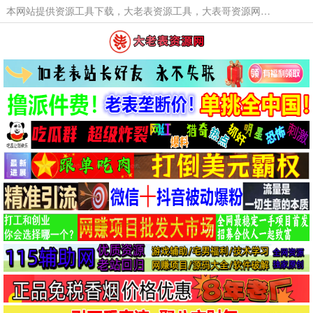
本网站提供资源工具下载，大老表资源工具，大表哥资源网软件工具，大老表资源下载，活动线报福利资源分享,活动线报，大型网游经典游戏，网络热门技术游戏辅助交流与分享。