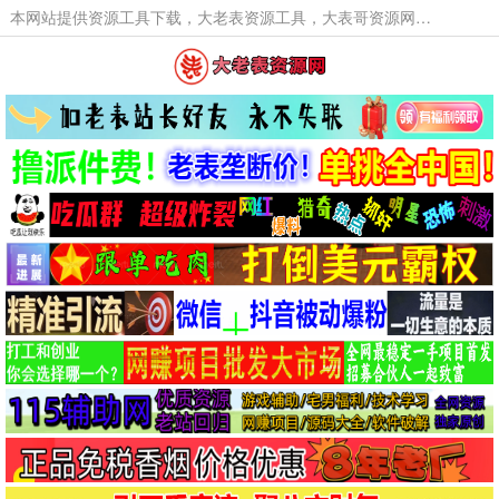
本网站提供资源工具下载，大老表资源工具，大表哥资源网软件工具，大老表资源下载，活动线报福利资源分享,活动线报，大型网游经典游戏，网络热门技术游戏辅助交流与分享。