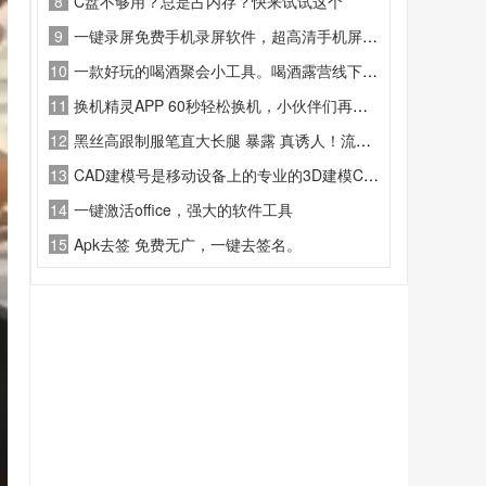
8
C盘不够用？总是占内存？快来试试这个
9
一键录屏免费手机录屏软件，超高清手机屏幕录制，支持录屏录音免费
10
一款好玩的喝酒聚会小工具。喝酒露营线下玩，边喝边玩真刺激!小心一触即炸哦
11
换机精灵APP 60秒轻松换机，小伙伴们再也不用担心换机的麻烦了
12
黑丝高跟制服笔直大长腿 暴露 真诱人！流口水！
13
CAD建模号是移动设备上的专业的3D建模CAD。不仅仅是一个3D模型浏览器，还提供了数十种3D建模工具来创建和修改3D模型，使您能够在移动设备上进行真正的CAD建模工作。
14
一键激活office，强大的软件工具
15
Apk去签 免费无广，一键去签名。