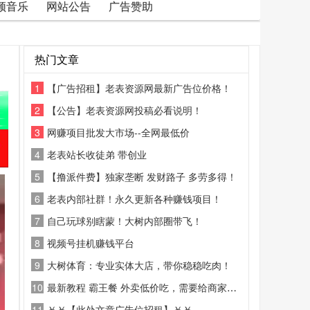
频音乐
网站公告
广告赞助
热门文章
1
【广告招租】老表资源网最新广告位价格！
2
【公告】老表资源网投稿必看说明！
3
网赚项目批发大市场--全网最低价
4
老表站长收徒弟 带创业
5
【撸派件费】独家垄断 发财路子 多劳多得！
6
老表内部社群！永久更新各种赚钱项目！
7
自己玩球别瞎蒙！大树内部圈带飞！
8
视频号挂机赚钱平台
9
大树体育：专业实体大店，带你稳稳吃肉！
10
最新教程 霸王餐 外卖低价吃，需要给商家好评
11
￥￥【此处文章广告位招租】￥￥