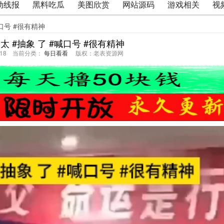
动线报
黑料吃瓜
美图欣赏
网站源码
游戏相关
视
喊口号 #很有精神
 #抽象 了 #喊口号 #很有精神
36:18 当前分类：
每日看看
版权：老表资源网