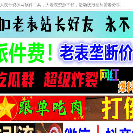
本网站提供资源工具下载，大老表资源工具，大表哥资源网软件工具，大老表资源下载，活动线报福利资源分享,活动线报，大型网游经典游戏，网络热门技术游戏辅助交流与分享。