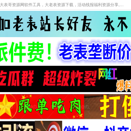
本网站提供资源工具下载，大老表资源工具，大表哥资源网软件工具，大老表资源下载，活动线报福利资源分享,活动线报，大型网游经典游戏，网络热门技术游戏辅助交流与分享。