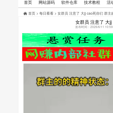
首页
网站源码
软件仓库
技术教程
活
首页
>
每日看看
> 女群员 注意了 大jj cao死你们 
女群员 注意了 大j
发布时间：2026/6/11 10: