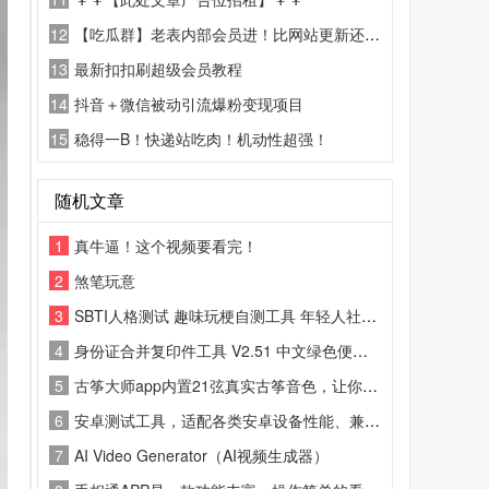
12
【吃瓜群】老表内部会员进！比网站更新还精彩！
13
最新扣扣刷超级会员教程
14
抖音＋微信被动引流爆粉变现项目
15
稳得一B！快递站吃肉！机动性超强！
随机文章
1
真牛逼！这个视频要看完！
2
煞笔玩意
3
SBTI人格测试 趣味玩梗自测工具 年轻人社交人格测试软件[
4
身份证合并复印件工具 V2.51 中文绿色便携版是一款办公必备神器
5
古筝大师app内置21弦真实古筝音色，让你在手机上就可以弹古筝、学古筝、学习古筝曲谱、古筝调音、古筝陪练、体验古筝之美
6
安卓测试工具，适配各类安卓设备性能、兼容性与功能检测。支持APP安装闪退、流畅度、内存占用、网络稳定性一键自测
7
AI Video Generator（AI视频生成器）