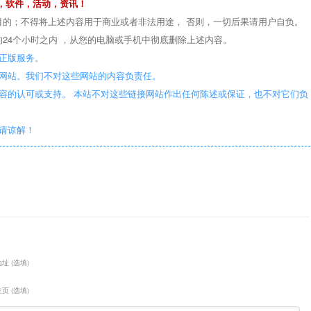
，软件，活动，资讯！
目的；不得将上述内容用于商业或者非法用途， 否则，一切后果请用户自负。
24个小时之内 ，从您的电脑或手机中彻底删除上述内容。
正版服务。
些网站。我们不对这些网站的内容负责任。
容的认可或支持。 本站不对这些链接网站作出任何陈述或保证，也不对它们负
敬请谅解！
址 (选填)
页 (选填)