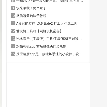
8
手相通APP是一款功能丰富、操作简单的看手相软件
9
快来草我！两个妹子！
10
微信聊天钓妹子教程
11
A股智能监控1.3.6-Bate2 打工人盯盘工具
12
爱玩机工具箱【刷机玩机必备】
13
汽水音乐（手表版）手机/手表/车机三端通用，海量音乐资源随身听。
14
双拍相机app 前后摄像头同步录制
15
反应速度app是一款锻炼手速的小软件，软件内部纯净无广，适合呆瓜使用