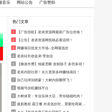
频音乐
网站公告
广告赞助
热门文章
1
【广告招租】老表资源网最新广告位价格！
2
【公告】老表资源网投稿必看说明！
3
网赚项目批发大市场--全网最低价
4
老表站长收徒弟 带创业
5
【撸派件费】独家垄断 发财路子 多劳多得！
6
老表内部社群！永久更新各种赚钱项目！
7
自己玩球别瞎蒙！大树内部圈带飞！
8
视频号挂机赚钱平台
9
大树体育：专业实体大店，带你稳稳吃肉！
10
最新教程 霸王餐 外卖低价吃，需要给商家好评
11
￥￥【此处文章广告位招租】￥￥