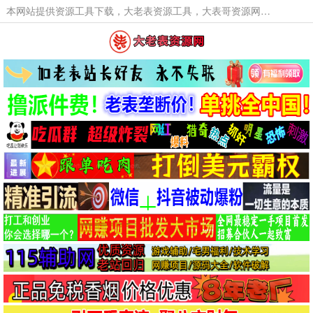
本网站提供资源工具下载，大老表资源工具，大表哥资源网软件工具，大老表资源下载，活动线报福利资源分享,活动线报，大型网游经典游戏，网络热门技术游戏辅助交流与分享。