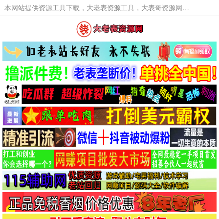
本网站提供资源工具下载，大老表资源工具，大表哥资源网软件工具，大老表资源下载，活动线报福利资源分享,活动线报，大型网游经典游戏，网络热门技术游戏辅助交流与分享。