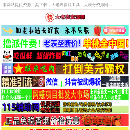
本网站提供资源工具下载，大老表资源工具，大表哥资源网软件工具，大老表资源下载，活动线报福利资源分享,活动线报，大型网游经典游戏，网络热门技术游戏辅助交流与分享。