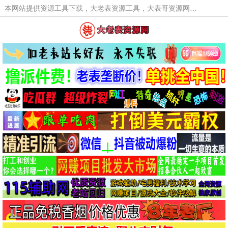
本网站提供资源工具下载，大老表资源工具，大表哥资源网软件工具，大老表资源下载，活动线报福利资源分享,活动线报，大型网游经典游戏，网络热门技术游戏辅助交流与分享。