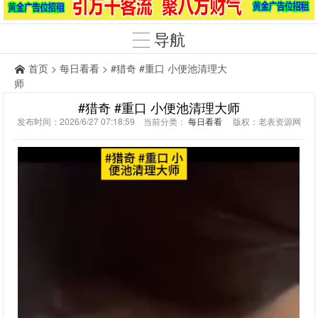
导航
首页
>
每日看看
> #猎奇 #重口 小便池清理大
师
#猎奇 #重口 小便池清理大师
发布时间：2026/6/27 07:18:59 当前分类：
每日看看
版权：老表资源网