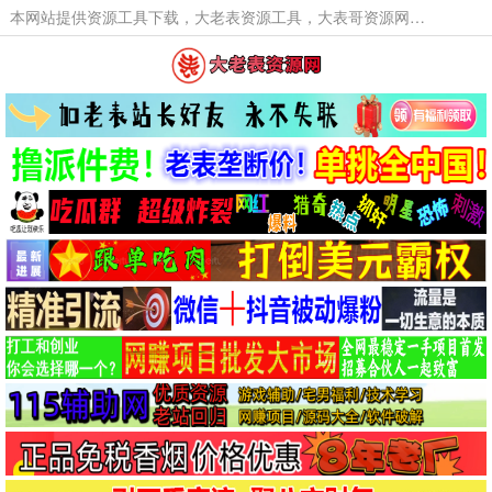
本网站提供资源工具下载，大老表资源工具，大表哥资源网软件工具，大老表资源下载，活动线报福利资源分享,活动线报，大型网游经典游戏，网络热门技术游戏辅助交流与分享。