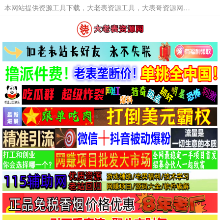
本网站提供资源工具下载，大老表资源工具，大表哥资源网软件工具，大老表资源下载，活动线报福利资源分享,活动线报，大型网游经典游戏，网络热门技术游戏辅助交流与分享。