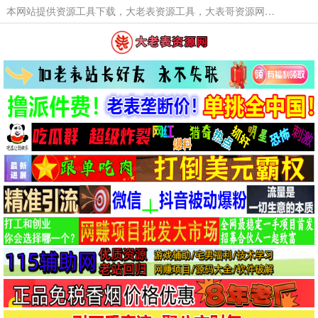
本网站提供资源工具下载，大老表资源工具，大表哥资源网软件工具，大老表资源下载，活动线报福利资源分享,活动线报，大型网游经典游戏，网络热门技术游戏辅助交流与分享。