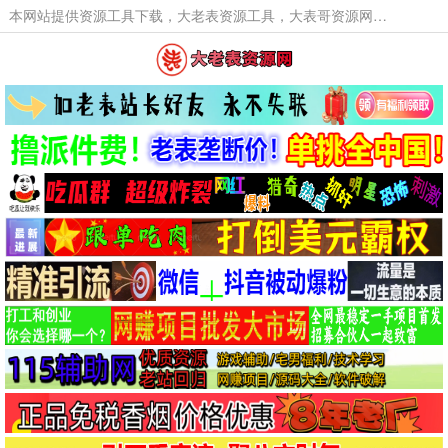
本网站提供资源工具下载，大老表资源工具，大表哥资源网软件工具，大老表资源下载，活动线报福利资源分享,活动线报，大型网游经典游戏，网络热门技术游戏辅助交流与分享。