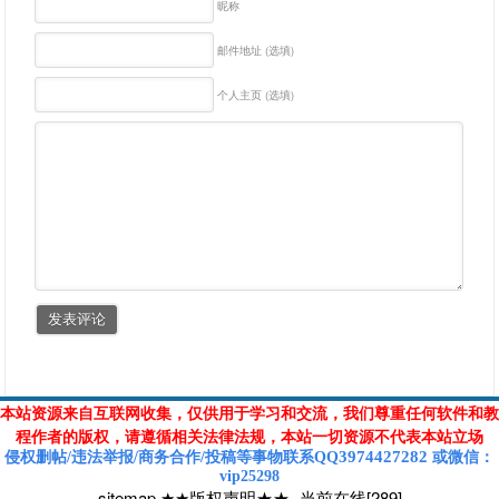
昵称
邮件地址 (选填)
个人主页 (选填)
本站资源来自互联网收集，仅供用于学习和交流，我们尊重任何软件和教
程作者的版权，请遵循相关法律法规，本站一切资源不代表本站立场
3974427282
侵权删帖/违法举报/商务合作/投稿等
事物联系Q
Q
或
微信
：
vip25298
sitemap
★★版权声明★★
-
当前在线[289]