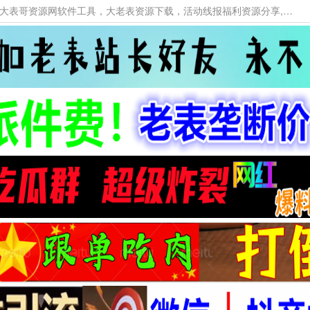
本网站提供资源工具下载，大老表资源工具，大表哥资源网软件工具，大老表资源下载，活动线报福利资源分享,活动线报，大型网游经典游戏，网络热门技术游戏辅助交流与分享。