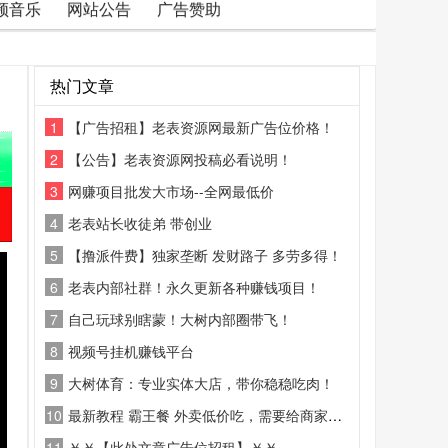
频音乐
网站公告
广告赞助
热门文章
1
【广告招租】老表资源网最新广告位价格！
2
【公告】老表资源网投稿必看说明！
3
网赚项目批发大市场--全网最低价
4
老表站长收徒弟 带创业
5
【撸派件费】独家垄断 发财路子 多劳多得！
6
老表内部社群！永久更新各种赚钱项目！
7
自己玩球别瞎蒙！大树内部圈带飞！
8
视频号挂机赚钱平台
9
大树体育：专业实体大店，带你稳稳吃肉！
10
最新教程 霸王餐 外卖低价吃，需要给商家好评
11
￥￥【此处文章广告位招租】￥￥