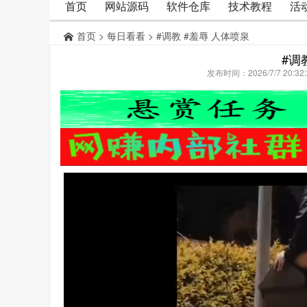
首页
网站源码
软件仓库
技术教程
活
首页
>
每日看看
> #调教 #羞辱 人体喷泉
#调
发布时间：2026/7/7 20: