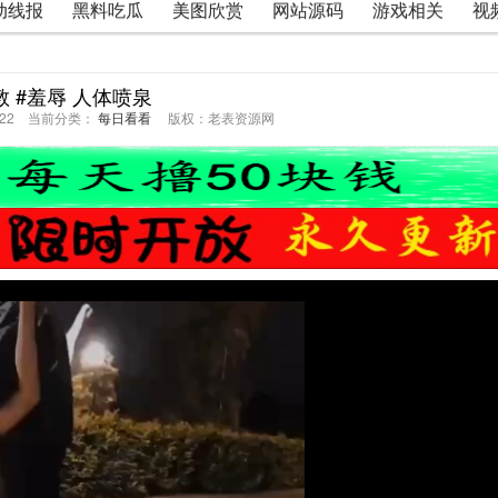
动线报
黑料吃瓜
美图欣赏
网站源码
游戏相关
视
教 #羞辱 人体喷泉
32:22 当前分类：
每日看看
版权：老表资源网