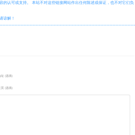
容的认可或支持。 本站不对这些链接网站作出任何陈述或保证，也不对它们负
敬请谅解！
址 (选填)
页 (选填)