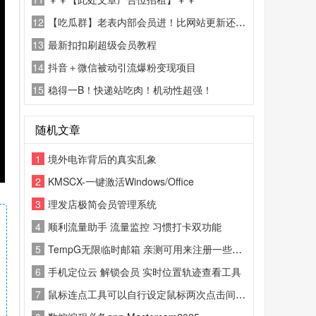
12
【吃瓜群】老表内部会员进！比网站更新还精彩！
13
最新扣扣刷超级会员教程
14
抖音＋微信被动引流爆粉变现项目
15
稳得一B！快递站吃肉！机动性超强！
随机文章
1
境外电诈背后的真实乱象
2
KMSCX-一键激活Windows/Office
3
理发店极简会员管理系统
4
顺利流量助手 流量监控 习惯打卡双功能
5
TempG无限临时邮箱 亲测可用来注册一些敏感网站以及无限注册刷邀请好友奖励
6
手机定位云 解锁会员 实时位置轨迹查看工具
7
鼠标连点工具可以自行设定鼠标两次点击间隔时间，自己手动输入、还可以设置点击次数