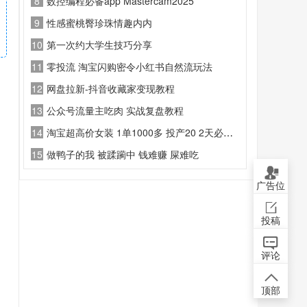
8
数控编程必备app Mastercam2025
9
性感蜜桃臀珍珠情趣内内
10
第一次约大学生技巧分享
11
零投流 淘宝闪购密令小红书自然流玩法
12
网盘拉新-抖音收藏家变现教程
13
公众号流量主吃肉 实战复盘教程
14
淘宝超高价女装 1单1000多 投产20 2天必出单 实操演示教程
15
做鸭子的我 被蹂躏中 钱难赚 屎难吃
广告位
投稿
评论
顶部