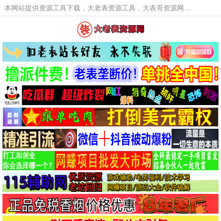
本网站提供资源工具下载，大老表资源工具，大表哥资源网软件工具，大老表资源下载，活动线报福利资源分享,活动线报，大型网游经典游戏，网络热门技术游戏辅助交流与分享。