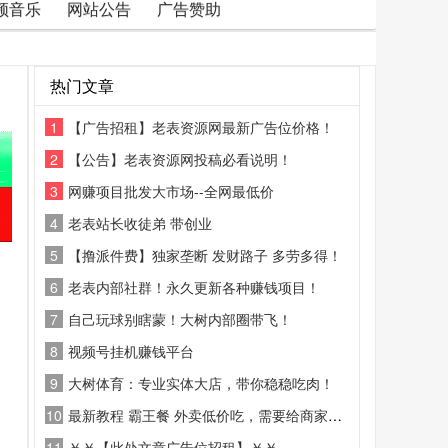
频音乐
网站公告
广告赞助
热门文章
1
【广告招租】老表资源网最新广告位价格！
2
【公告】老表资源网投稿必看说明！
3
网赚项目批发大市场--全网最低价
4
老表站长收徒弟 带创业
5
【撸派件费】独家垄断 发财路子 多劳多得！
6
老表内部社群！永久更新各种赚钱项目！
7
自己玩球别瞎蒙！大树内部圈带飞！
8
视频号挂机赚钱平台
9
大树体育：专业实体大店，带你稳稳吃肉！
10
最新教程 霸王餐 外卖低价吃，需要给商家好评
11
￥￥【此处文章广告位招租】￥￥