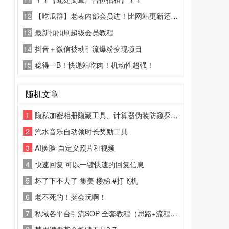
12
【吃瓜群】老表内部会员进！比网站更新还精彩！
13
最新扣扣刷超级会员教程
14
抖音＋微信被动引流爆粉变现项目
15
稳得一B！快递站吃肉！机动性超强！
随机文章
1
隐私加密相册隐藏工具、计算器伪装防窥探安全APP 私密视频照片文件保管软件
2
汽水音乐自动领时长奖励工具
3
AI换脸 自定义照片和视频
4
快速回复 可以一键快速的回复信息
5
坏了下不去了 集美 楼梯 #打飞机
6
老不死的！挺会玩啊！
7
私域各平台引流SOP 全套教程（思路+流程+话术+变现）