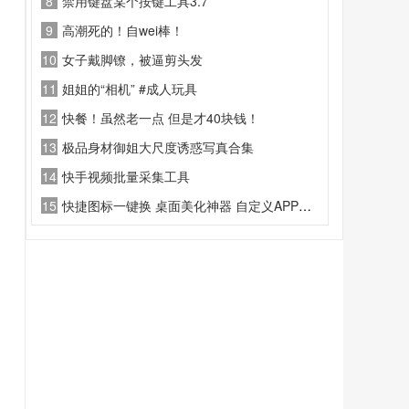
8
禁用键盘某个按键工具3.7
9
高潮死的！自wei棒！
10
女子戴脚镣，被逼剪头发
11
姐姐的“相机” #成人玩具
12
快餐！虽然老一点 但是才40块钱！
13
极品身材御姐大尺度诱惑写真合集
14
快手视频批量采集工具
15
快捷图标一键换 桌面美化神器 自定义APP图标修改名称软件