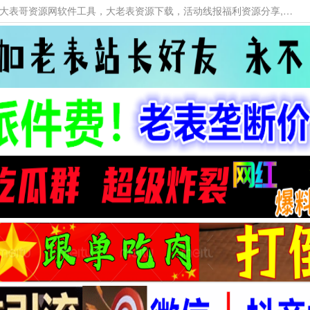
本网站提供资源工具下载，大老表资源工具，大表哥资源网软件工具，大老表资源下载，活动线报福利资源分享,活动线报，大型网游经典游戏，网络热门技术游戏辅助交流与分享。