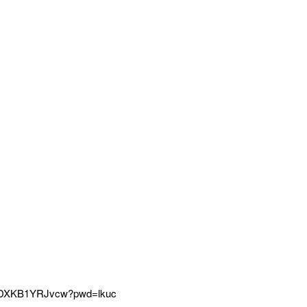
gDXKB1YRJvcw?pwd=lkuc