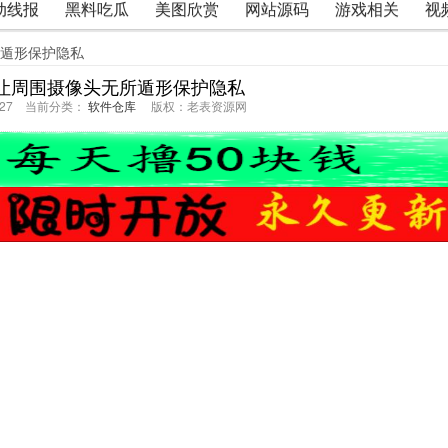
动线报
黑料吃瓜
美图欣赏
网站源码
游戏相关
视
所遁形保护隐私
p让周围摄像头无所遁形保护隐私
27:27 当前分类：
软件仓库
版权：老表资源网