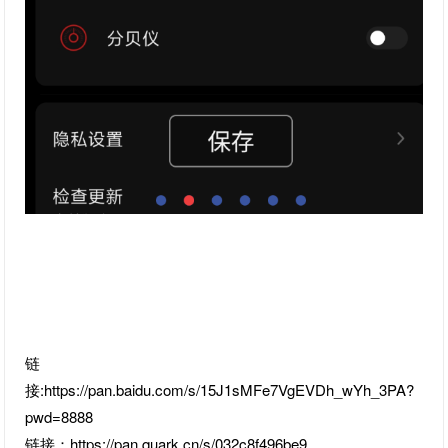
链
接:https://pan.baidu.com/s/15J1sMFe7VgEVDh_wYh_3PA?
pwd=8888
链接：https://pan.quark.cn/s/032c8f496be9