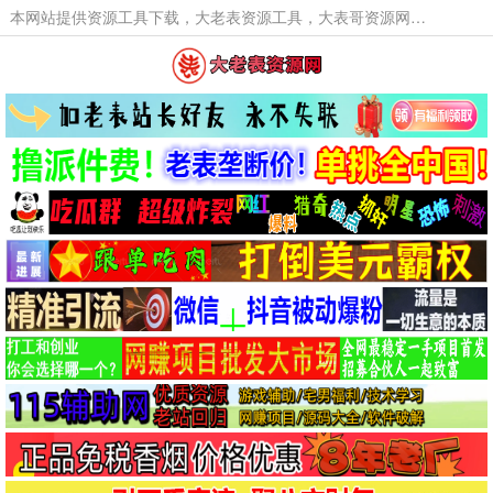
本网站提供资源工具下载，大老表资源工具，大表哥资源网软件工具，大老表资源下载，活动线报福利资源分享,活动线报，大型网游经典游戏，网络热门技术游戏辅助交流与分享。