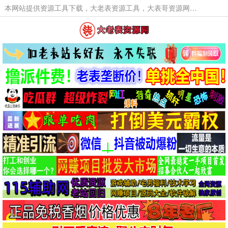
本网站提供资源工具下载，大老表资源工具，大表哥资源网软件工具，大老表资源下载，活动线报福利资源分享,活动线报，大型网游经典游戏，网络热门技术游戏辅助交流与分享。