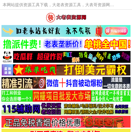
本网站提供资源工具下载，大老表资源工具，大表哥资源网软件工具，大老表资源下载，活动线报福利资源分享,活动线报，大型网游经典游戏，网络热门技术游戏辅助交流与分享。