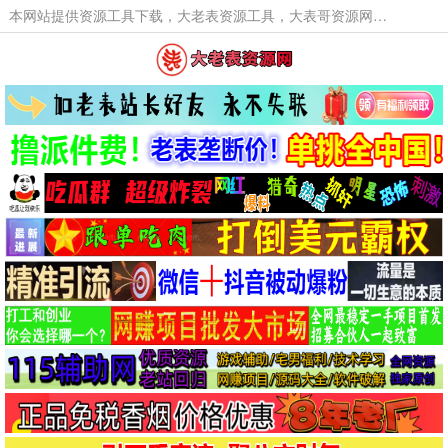
本网站提供资源工具下载，大老表资源工具，大表哥资源网软件工具，大老表资源下载，活动线报福利资源分享,活动线报，大型网游经典游戏，网络热门技术游戏辅助交流与分享。