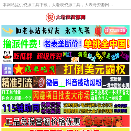
本网站提供资源工具下载，大老表资源工具，大表哥资源网软件工具，大老表资源下载，活动线报福利资源分享,活动线报，大型网游经典游戏，网络热门技术游戏辅助交流与分享。