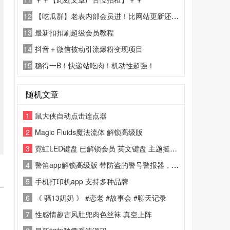
12
【吃瓜群】老表内部会员进！比网站更新还精彩！
13
最新扣扣刷超级会员教程
14
抖音＋微信被动引流爆粉变现项目
15
稳得一B！快递站吃肉！机动性超强！
随机文章
1
鼠大侠自动点击连点器
2
Magic Fluids魔法流体 解锁高级版
3
霓虹LED键盘 已解锁会员 英文键盘 主题挺多的
4
警笛app解锁高级版 带防盗的警号警报器，警号铃声和带声音的闪光灯
5
手机打印机app 支持多种品牌
6
《 骚13奶奶 》 #恋老 #故事会 #聊天记录
7
性感情趣古风肚兜肉色丝袜 真空上阵