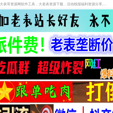
本网站提供资源工具下载，大老表资源工具，大表哥资源网软件工具，大老表资源下载，活动线报福利资源分享,活动线报，大型网游经典游戏，网络热门技术游戏辅助交流与分享。