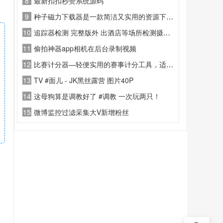
8
最新扣扣秒赞系统源码
9
种子磁力下载器是一款简洁又实用的资源下载软件
10
追踪器检测 完整版外 出酒店等场所检测摄像偷拍等设备
11
偷拍神器app相机在后台录制视频
12
比赛计分器—轻便实用的赛事计分工具，适配篮球、羽毛球、乒乓球等多类竞技场景。
13
TV #面儿 - JK黑丝露营 图片40P
14
这母狗算是调教好了 #调教 一次玩两只！
15
微博监控过滤采集大V新增粉丝