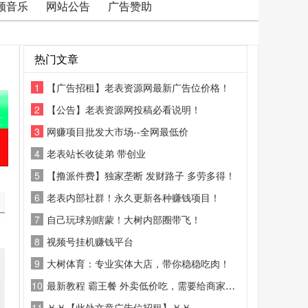
频音乐
网站公告
广告赞助
热门文章
1
【广告招租】老表资源网最新广告位价格！
2
【公告】老表资源网投稿必看说明！
3
网赚项目批发大市场--全网最低价
4
老表站长收徒弟 带创业
5
【撸派件费】独家垄断 发财路子 多劳多得！
6
老表内部社群！永久更新各种赚钱项目！
7
自己玩球别瞎蒙！大树内部圈带飞！
8
视频号挂机赚钱平台
9
大树体育：专业实体大店，带你稳稳吃肉！
10
最新教程 霸王餐 外卖低价吃，需要给商家好评
11
￥￥【此处文章广告位招租】￥￥