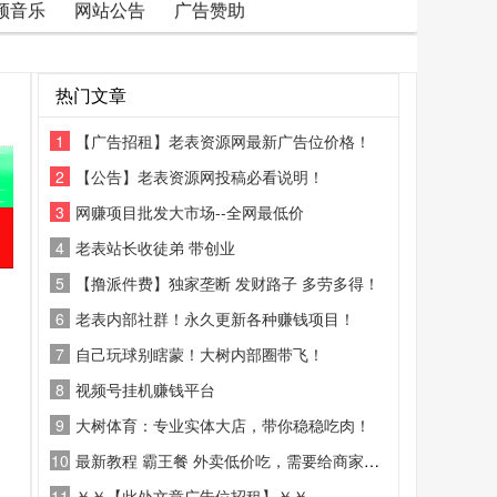
频音乐
网站公告
广告赞助
热门文章
1
【广告招租】老表资源网最新广告位价格！
2
【公告】老表资源网投稿必看说明！
3
网赚项目批发大市场--全网最低价
4
老表站长收徒弟 带创业
5
【撸派件费】独家垄断 发财路子 多劳多得！
6
老表内部社群！永久更新各种赚钱项目！
7
自己玩球别瞎蒙！大树内部圈带飞！
8
视频号挂机赚钱平台
9
大树体育：专业实体大店，带你稳稳吃肉！
10
最新教程 霸王餐 外卖低价吃，需要给商家好评
11
￥￥【此处文章广告位招租】￥￥