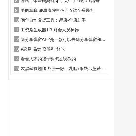
8
卧槽，带着妈妈玩3p，太牛了#吃瓜 #猎奇
9
美图写真 潘思庭院白色连衣裙全裸爆乳
10
闲鱼自动发货工具：易店-鱼店助手
11
工资条生成器1.3 财会人员神器
12
除分享弹窗APP是一款可以去除分享弹窗和云注入弹窗的 app
13
#恋足 品尝 高跟鞋 好吃
14
看看人家的骚母狗怎么调教的
15
灰黑丝袜翘腿 外套一敞，乳贴+铜钱吊坠若隐若现，翘臀怼镜