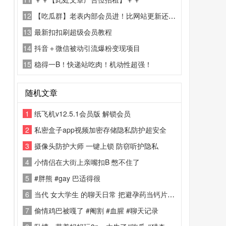
12
【吃瓜群】老表内部会员进！比网站更新还精彩！
13
最新扣扣刷超级会员教程
14
抖音＋微信被动引流爆粉变现项目
15
稳得一B！快递站吃肉！机动性超强！
随机文章
1
纸飞机v12.5.1会员版 解锁会员
2
私密盒子app视频加密存储隐私防护超安全
3
摄像头防护大师 一键上锁 防窃听护隐私
4
小情侣在大街上亲嘴扣B 憋不住了
5
#胖熊 #gay 巴适得很
6
当代 女大学生 的聊天日常 把避孕药当钙片吃 #聊天记录
7
偷情鸡巴被嘎了 #阉割 #血腥 #聊天记录