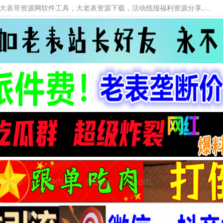
本网站提供资源工具下载，大老表资源工具，大表哥资源网软件工具，大老表资源下载，活动线报福利资源分享,活动线报，大型网游经典游戏，网络热门技术游戏辅助交流与分享。