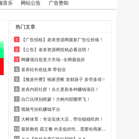
频音乐
网站公告
广告赞助
热门文章
1
【广告招租】老表资源网最新广告位价格！
2
【公告】老表资源网投稿必看说明！
3
网赚项目批发大市场--全网最低价
4
老表站长收徒弟 带创业
5
【撸派件费】独家垄断 发财路子 多劳多得！
6
老表内部社群！永久更新各种赚钱项目！
7
自己玩球别瞎蒙！大树内部圈带飞！
8
视频号挂机赚钱平台
9
大树体育：专业实体大店，带你稳稳吃肉！
10
最新教程 霸王餐 外卖低价吃，需要给商家好评
11
￥￥【此处文章广告位招租】￥￥