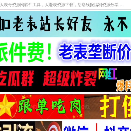
本网站提供资源工具下载，大老表资源工具，大表哥资源网软件工具，大老表资源下载，活动线报福利资源分享,活动线报，大型网游经典游戏，网络热门技术游戏辅助交流与分享。