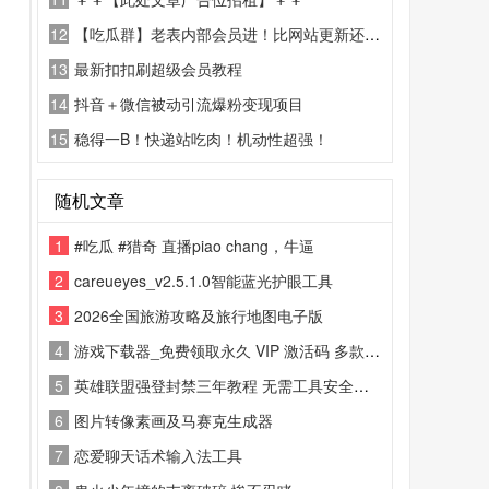
12
【吃瓜群】老表内部会员进！比网站更新还精彩！
13
最新扣扣刷超级会员教程
14
抖音＋微信被动引流爆粉变现项目
15
稳得一B！快递站吃肉！机动性超强！
随机文章
1
#吃瓜 #猎奇 直播piao chang，牛逼
2
careueyes_v2.5.1.0智能蓝光护眼工具
3
2026全国旅游攻略及旅行地图电子版
4
游戏下载器_免费领取永久 VIP 激活码 多款热门游戏随意下
5
英雄联盟强登封禁三年教程 无需工具安全解封
6
图片转像素画及马赛克生成器
7
恋爱聊天话术输入法工具