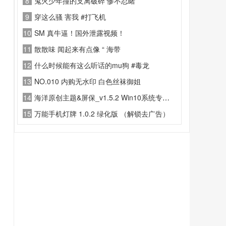
8
鬼火少年撞的支离破碎 惨不忍睹
9
穿这么骚 害我 #打飞机
10
SM 真牛逼！国外泄露视频！
11
散散味 闻起来有点像 “ 海带
12
什么时候能有这么听话的mu狗 #毒龙
13
NO.010 内购无水印 白色丝袜御姐
14
海洋原创主题&屏保_v1.5.2 Win10系统专用版
15
万能手机灯牌 1.0.2 绿化版 （解锁去广告）