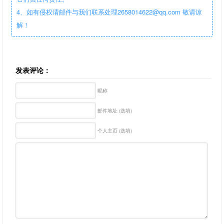
4、如有侵权请邮件与我们联系处理2658014622@qq.com 敬请谅
解！
发表评论：
昵称
邮件地址 (选填)
个人主页 (选填)