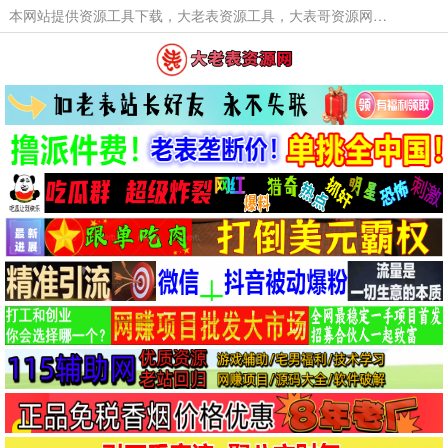
本网站提供资源工具下载，大老表资源工具，大表哥资源网软件工具，大老表资源下载，活动线报福利资源分享,活动线报，大型网游经典游戏，网络热门技术游戏辅助交流与分享。