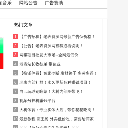
频音乐
网站公告
广告赞助
热门文章
1
【广告招租】老表资源网最新广告位价格！
2
【公告】老表资源网投稿必看说明！
3
网赚项目批发大市场--全网最低价
4
老表站长收徒弟 带创业
5
【撸派件费】独家垄断 发财路子 多劳多得！
一
6
老表内部社群！永久更新各种赚钱项目！
7
自己玩球别瞎蒙！大树内部圈带飞！
8
视频号挂机赚钱平台
9
大树体育：专业实体大店，带你稳稳吃肉！
10
最新教程 霸王餐 外卖低价吃，需要给商家好评
11
￥￥【此处文章广告位招租】￥￥