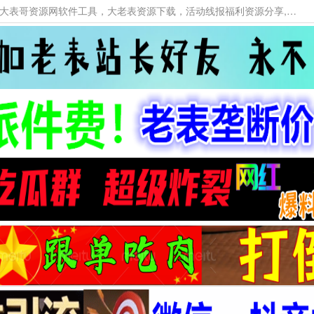
本网站提供资源工具下载，大老表资源工具，大表哥资源网软件工具，大老表资源下载，活动线报福利资源分享,活动线报，大型网游经典游戏，网络热门技术游戏辅助交流与分享。