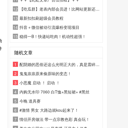
12
【吃瓜群】老表内部会员进！比网站更新还精彩！
13
最新扣扣刷超级会员教程
14
抖音＋微信被动引流爆粉变现项目
15
稳得一B！快递站吃肉！机动性超强！
动
件
随机文章
1
配阴婚的恶俗还这么光明正大的，真是震碎三观
2
鬼鬼祟祟原来偷原味的变态！
3
小恶魔 启动 ！ 启动 ！
4
内购无水印 7060 白T恤+黑短裙+ #黑丝
5
今晚 道具赛
6
#激情 男女 大路边就kou起来了！
7
情侣开房做法 带一点宗教色彩 真会玩！