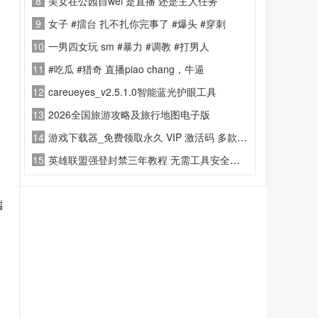
8
美女在公园自wei 是直播 还是主人任务
9
女子 #擂台 扎不扎你完事了 #爆头 #穿刺
10
一男四女玩 sm #暴力 #调教 #打男人
11
#吃瓜 #猎奇 直播piao chang，牛逼
12
careueyes_v2.5.1.0智能蓝光护眼工具
13
2026全国旅游攻略及旅行地图电子版
14
游戏下载器_免费领取永久 VIP 激活码 多款热门游戏随意下
15
英雄联盟强登封禁三年教程 无需工具安全解封
端