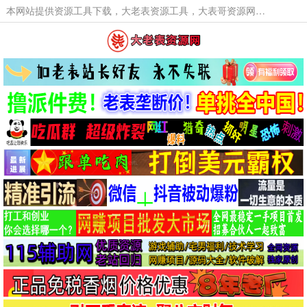
本网站提供资源工具下载，大老表资源工具，大表哥资源网软件工具，大老表资源下载，活动线报福利资源分享,活动线报，大型网游经典游戏，网络热门技术游戏辅助交流与分享。