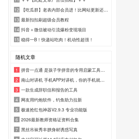
12
【吃瓜群】老表内部会员进！比网站更新还精彩！
13
最新扣扣刷超级会员教程
14
抖音＋微信被动引流爆粉变现项目
15
稳得一B！快递站吃肉！机动性超强！
随机文章
1
拼音一点通 是孩子学拼音的专用启蒙工具，标准发音、系统教学、趣味练习、，幼小衔接必备，轻松打好语文基础
2
南山对讲机 手机APP对讲机，你的手机就是对讲机
3
一款生成辞职信和报告的工具
4
网友用约炮软件，钓鱼助力拉新
5
极速抢红包神器V2.9.3 专业功能版
6
2026最新教师资格证资料合集
7
黑丝吊袜秀丰腴身材诱惑写真