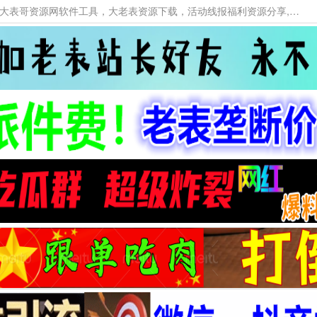
本网站提供资源工具下载，大老表资源工具，大表哥资源网软件工具，大老表资源下载，活动线报福利资源分享,活动线报，大型网游经典游戏，网络热门技术游戏辅助交流与分享。