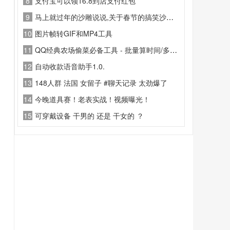
8
支付宝可以领16.8到店支付红包
9
马上就过年的沙雕说说,关于春节的搞笑沙雕说说
10
图片帧转GIF和MP4工具
11
QQ经典农场偷菜必备工具 - 批量算时间/多好友管理
12
自动收款语音助手1.0.
13
148人群 法国 女留子 #聊天记录 太劲爆了
14
今晚道具赛！老表实战！视频曝光！
15
可穿戴设备 干男的 还是 干女的 ？