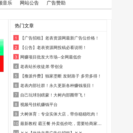
频音乐
网站公告
广告赞助
热门文章
1
【广告招租】老表资源网最新广告位价格！
2
【公告】老表资源网投稿必看说明！
3
网赚项目批发大市场--全网最低价
4
老表站长收徒弟 带创业
5
【撸派件费】独家垄断 发财路子 多劳多得！
6
老表内部社群！永久更新各种赚钱项目！
7
自己玩球别瞎蒙！大树内部圈带飞！
8
视频号挂机赚钱平台
9
大树体育：专业实体大店，带你稳稳吃肉！
10
最新教程 霸王餐 外卖低价吃，需要给商家好评
11
￥￥【此处文章广告位招租】￥￥