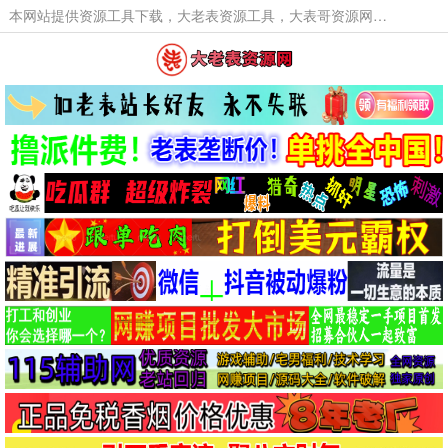
本网站提供资源工具下载，大老表资源工具，大表哥资源网软件工具，大老表资源下载，活动线报福利资源分享,活动线报，大型网游经典游戏，网络热门技术游戏辅助交流与分享。