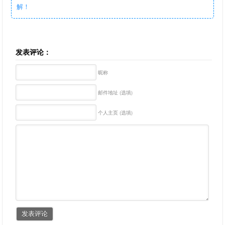
解！
发表评论：
昵称
邮件地址 (选填)
个人主页 (选填)