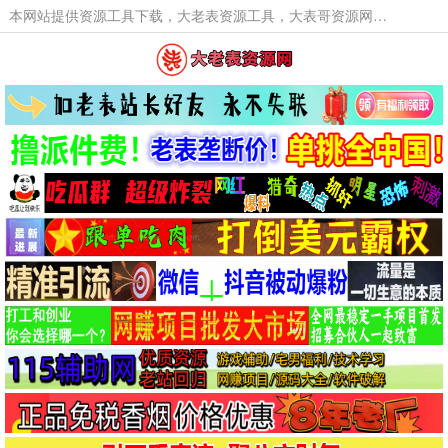
本网站提供资源工具下载，大老表资源工具，大表哥资源网软件工具，大老表资源下载，活动线报福利资源分享,活动线报，大型网游经典游戏，网络热门技术游戏辅助交流与分享。